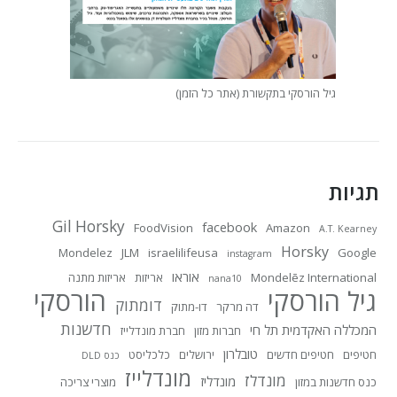
גיל הורסקי בתקשורת (אתר כל הזמן)
תגיות
Gil Horsky
facebook
FoodVision
Amazon
A.T. Kearney
Horsky
Mondelez
JLM
israelilifeusa
Google
instagram
אוראו
Mondelēz International
אריזות
אריזות מתנה
nana10
גיל הורסקי
הורסקי
דומתוק
דה מרקר
דו-מתוק
חדשנות
המכללה האקדמית תל חי
חברות מזון
חברת מונדלייז
טובלרון
חטיפים
חטיפים חדשים
ירושלים
כלכליסט
כנס DLD
מונדלייז
מונדלז
מונדליז
כנס חדשנות במזון
מוצרי צריכה