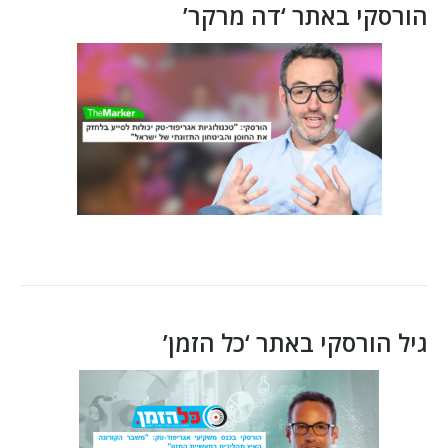
הורסקי באתר ‘דה מרקר’
גיל הורסקי באתר ‘כל הזמן’