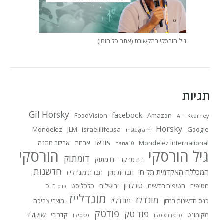
גיל הורסקי בתקשורת (אתר כל הזמן)
תגיות
Gil Horsky
facebook
FoodVision
Amazon
A.T. Kearney
Horsky
Mondelez
JLM
israelilifeusa
Google
instagram
אוראו
Mondelēz International
אריזות
אריזות מתנה
nana10
גיל הורסקי
הורסקי
דומתוק
דה מרקר
דו-מתוק
חדשנות
המכללה האקדמית תל חי
חברות מזון
חברת מונדלייז
טובלרון
חטיפים
חטיפים חדשים
ירושלים
כלכליסט
כנס DLD
מונדלייז
מונדלז
מונדליז
כנס חדשנות במזון
מוצרי צריכה
פודטק
פוד טק
שוקולד
מקומונט
קדבורי
סן פרנסיסקו
פפסיקו