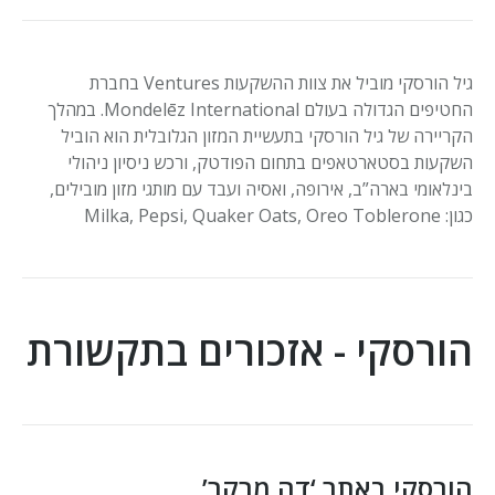
גיל הורסקי מוביל את צוות ההשקעות Ventures
בחברת
החטיפים הגדולה בעולם
Mondelēz International
. במהלך
הקריירה של גיל הורסקי בתעשיית המזון הגלובלית הוא הוביל
השקעות בסטארטאפים בתחום הפודטק, ורכש ניסיון ניהולי
בינלאומי בארה”ב, אירופה, ואסיה ועבד עם מותגי מזון מובילים,
כגון:
Milka, Pepsi, Quaker Oats, Oreo Toblerone
הורסקי - אזכורים בתקשורת
הורסקי באתר ‘דה מרקר’