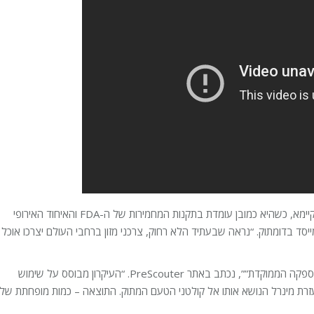
“חברת דומתוק מייצרת את הסוכר שלה בעזרת כימיה ירוקה בת-קיימא, כשהיא כמובן עומדת בתקנות המחמירות של ה-FDA והאיחוד האירופי
ייסד בדומתוק. “נראה שבעתיד הלא רחוק, צרכני מזון ברחבי העולם יצרכו אוכל
“דומתוק הישראלית רשמה פטנט על “פלטפורמת טכנולוגיית האספקה הממוקדת””, נכתב באתר PreScouter. “העיקרון מבוסס על שימוש
עזרת מינרל הנושא אותו אל קולטני הטעם המתוק. התוצאה – כמות מופחתת של