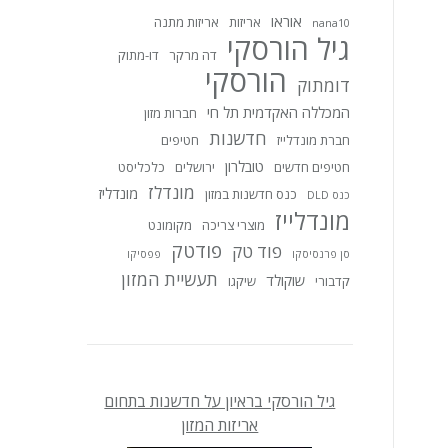
אוראו
אריזות
אריזות מתנה
nana10
גיל הורסקי
דה מרקר
דו-מתוק
הורסקי
דומתוק
המכללה האקדמית תל חי
חברות מזון
חדשנות
חברת מונדלייז
חטיפים
טובלרון
חטיפים חדשים
ירושלים
כלכליסט
מונדלז
מונדליז
כנס חדשנות במזון
כנס DLD
מונדלייז
מוצרי צריכה
מקומונט
פודטק
פוד טק
סן פרנסיסקו
פפסיקו
תעשיית המזון
שוקולד
קדבורי
שיקגו
גיל הורסקי בראיון על חדשנות בתחום
אריזות המזון