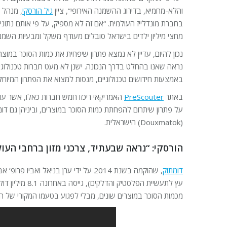
והלא-מחמיא, בדירוג ההשמנה האירופי”, ציין
גיל הורסקי
, מנהל ש
בחברת מונדלייז העולמית. “אם זה לא מספיק, על פי אותם נתונ
מחצי מיליון ילדים בישראל סובלים מעודף משקל ומבעיות השמנ
נכון להיום, עדיין לא נמצא פתרון שיפחית את כמות הסוכר במוצרי 
נראה שאנו בהחלט בדרך הנכונה. ישנן לא מעט חברות טכנולוגי
באמצעות חידושים טכנולוגיים, מנסות למצוא את הפתרון המיוחל
באתר
PreScouter
האמריקאי ריכזו חמש חברות כאלו, אשר עוב
על פתרון שיתרום להפחתת כמות הסוכר במוצרים, וביניהן גם דומ
(Douxmatok) הישראלית.
הורסקי: “נראה שבעתיד, צרכני מזון ברחבי העולם
דומתוק
מכמות הסוכר במוצרים שונים, מבלי לפגוע בטעמו המקורי של ה