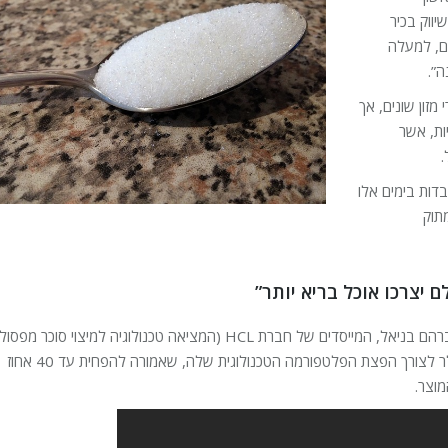
יווק בכיר
ים, למעלה
ה”.
מזון שונים, אך
ות, אשר
.
דות בימים אלו
תוק
 יצרכו אוכל בריא יותר”
, שהוקמה בשנת 2014 על ידי ערן בניאל ואביו פרופ’ אברהם בניאל, המייסדים של חברת HCL (המציאה טכנולוגיה למיצוי סוכר מ
עץ לתעשיית הפלסטיק והדלקים), גייסה באחרונה 8.1 מיליון דולר לצורך הפצת הפלטפורמה הטכנולוגית שלה, שאמורה להפחית עד 40 אחוז
מוצר.