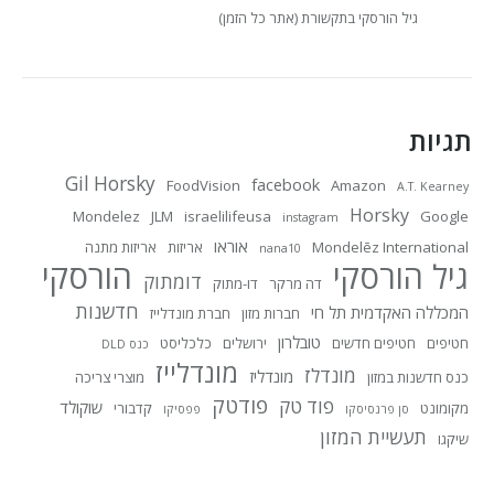
גיל הורסקי בתקשורת (אתר כל הזמן)
תגיות
Gil Horsky
facebook
FoodVision
Amazon
A.T. Kearney
Horsky
Mondelez
JLM
israelilifeusa
Google
instagram
אוראו
Mondelēz International
אריזות
אריזות מתנה
nana10
גיל הורסקי
הורסקי
דומתוק
דה מרקר
דו-מתוק
חדשנות
המכללה האקדמית תל חי
חברות מזון
חברת מונדלייז
טובלרון
חטיפים
חטיפים חדשים
ירושלים
כלכליסט
כנס DLD
מונדלייז
מונדלז
מונדליז
כנס חדשנות במזון
מוצרי צריכה
פודטק
פוד טק
שוקולד
מקומונט
קדבורי
סן פרנסיסקו
פפסיקו
תעשיית המזון
שיקגו