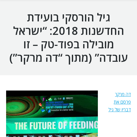
גיל הורסקי בועידת
החדשנות 2018: “ישראל
מובילה בפוד-טק – זו
עובדה” (מתוך “דה מרקר”)
דה מרקר
פרסם את
דבריו של גיל