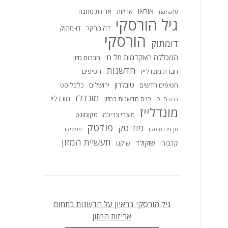
אוראו
אריזות
אריזות מתנה
nana10
גיל הורסקי
דה מרקר
דו-מתוק
הורסקי
דומתוק
המכללה האקדמית תל חי
חברות מזון
חדשנות
חברת מונדלייז
חטיפים
טובלרון
חטיפים חדשים
ירושלים
כלכליסט
מונדלז
מונדליז
כנס חדשנות במזון
כנס DLD
מונדלייז
מוצרי צריכה
מקומונט
פודטק
פוד טק
סן פרנסיסקו
פפסיקו
תעשיית המזון
שוקולד
קדבורי
שיקגו
גיל הורסקי בראיון על חדשנות בתחום
אריזות המזון