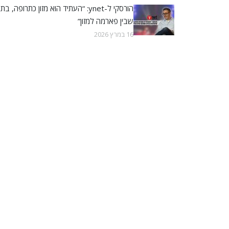
הורסקי ל-ynet: “העתיד הוא מזון כתרופה, בתו
שבין פארמה למזון”
16 במרץ 2026