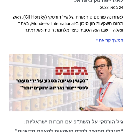
לאגרי-פודטק בישראל
24 במאי 2022
לאחרונה פורסם טור אורח של גיל הורסקי (Gil Horsky), ראש
תחום השקעות הון סיכון ב-Mondelēz International, באתר
וואלה – שבו הוא הסביר כיצד מלחמת רוסיה-אוקראינה
המשך קריאה »
גיל הורסקי על השת”פ עם חברות ישראליות:
“מונדלז תמשיך לקדם השקעות להאצת חדשנות”