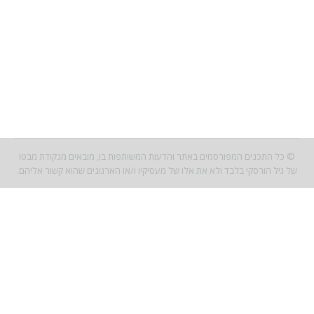
חברת אוראו משחררת מדי שנה, טעמים חדשים למילוי העוגיות
הקלאסיות שלה. בצעד יוצא דופן, השנה משיקה חברת אוראו
את חפיסות השוקולד החדשות שלה.
14 בנובמבר 2016
חברות מזון מובילות
מאת
עדכונים מאת גיל הורסקי
© כל התכנים המפורסמים באתר והדעות המשותפות בו, מובאים מנקודת מבטו
של גיל הורסקי בלבד ולא את אלו של מעסיקיו ו/או הארגונים שהוא קשור אליהם.